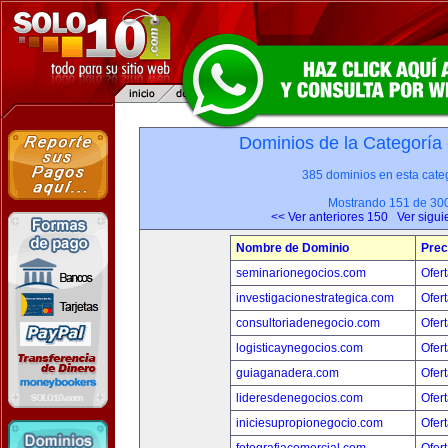
Dominios de la Categoría
385 dominios en esta categ
Mostrando 151 de 30
<< Ver anteriores 150
Ver sigui
Nombre de Dominio
Prec
seminarionegocios.com
Ofert
investigacionestrategica.com
Ofert
consultoriadenegocio.com
Ofert
logisticaynegocios.com
Ofert
guiaganadera.com
Ofert
lideresdenegocios.com
Ofert
iniciesupropionegocio.com
Ofert