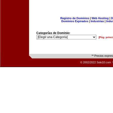
Registro de Dominios
|
Web Hosting
|
D
Dominios Expirados
|
Industrias
|
Indu
Categorías de Dominio:
[Pág. princi
** Precios expre
© 2002/2022 Solo10.com