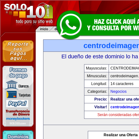
centrodeimage
El dueño de este dominio lo ha
Mayusculas:
CENTRODEIMA
Minusculas:
centrodeimagen
Longitud:
14 caracteres
Categorias:
Negocios
Precio:
Realizar una ofe
Visitar!
centrodeimage
Serán consideradas ofer
Realizar una Oferta