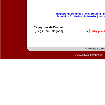
Registro de Dominios
|
Web Hosting
|
D
Dominios Expirados
|
Industrias
|
Indu
Categorías de Dominio:
[Pág. princi
** Precios expre
© 2002/2022 Solo10.com