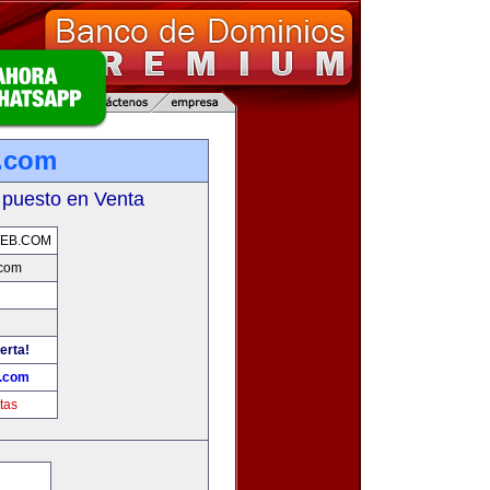
.com
 puesto en Venta
EB.COM
com
erta!
.com
tas