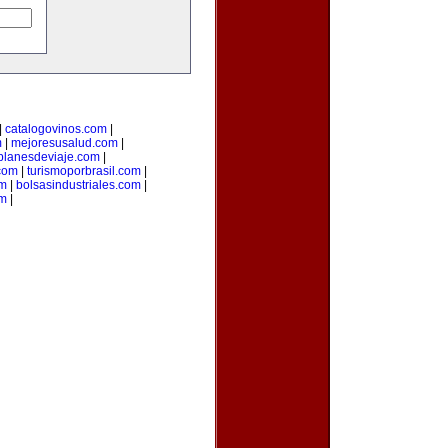
|
catalogovinos.com
|
m
|
mejoresusalud.com
|
planesdeviaje.com
|
.com
|
turismoporbrasil.com
|
om
|
bolsasindustriales.com
|
om
|