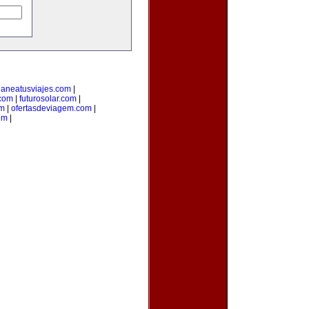
laneatusviajes.com
|
.com
|
futurosolar.com
|
om
|
ofertasdeviagem.com
|
om
|