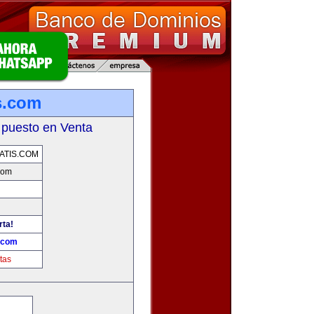
s.com
 puesto en Venta
ATIS.COM
com
rta!
s.com
tas