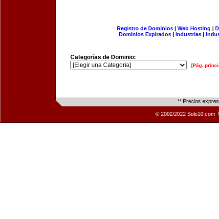
Registro de Dominios
|
Web Hosting
|
D
Dominios Expirados
|
Industrias
|
Indu
Categorías de Dominio:
[Pág. princi
** Precios expre
© 2002/2022 Solo10.com