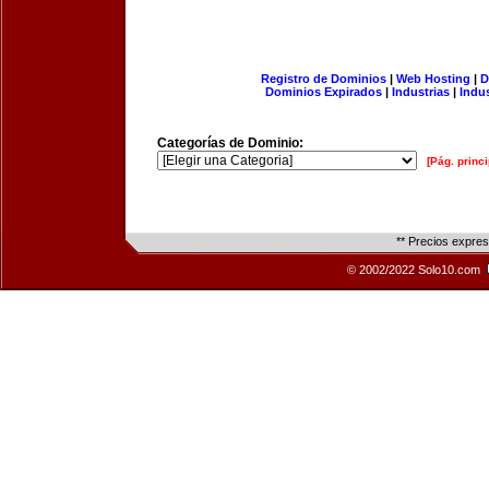
Registro de Dominios
|
Web Hosting
|
D
Dominios Expirados
|
Industrias
|
Indu
Categorías de Dominio:
[Pág. princi
** Precios expre
© 2002/2022 Solo10.com