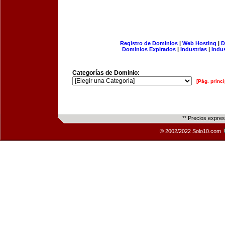
Registro de Dominios
|
Web Hosting
|
D
Dominios Expirados
|
Industrias
|
Indu
Categorías de Dominio:
[Pág. princi
** Precios expre
© 2002/2022 Solo10.com