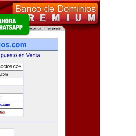
ios.com
 puesto en Venta
GOCIOS.COM
s.com
!
os.com
tas