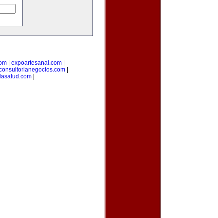
com
|
expoartesanal.com
|
consultorianegocios.com
|
lasalud.com
|