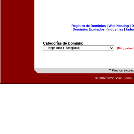
Registro de Dominios
|
Web Hosting
|
D
Dominios Expirados
|
Industrias
|
Indu
Categorías de Dominio:
[Pág. princi
** Precios expre
© 2002/2022 Solo10.com