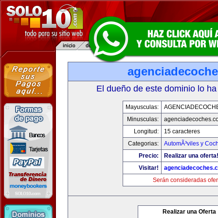
agenciadecoch
El dueño de este dominio lo ha
Mayusculas:
AGENCIADECOCH
Minusculas:
agenciadecoches.c
Longitud:
15 caracteres
Categorias:
AutomÃ³viles y Coc
Precio:
Realizar una oferta
Visitar!
agenciadecoches.
Serán consideradas ofer
Realizar una Oferta