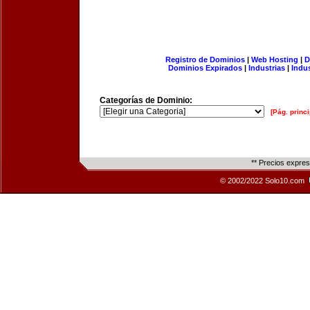
Registro de Dominios
|
Web Hosting
|
D
Dominios Expirados
|
Industrias
|
Indu
Categorías de Dominio:
[Pág. princi
** Precios expre
© 2002/2022 Solo10.com