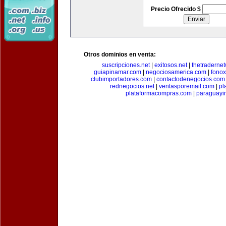
Precio Ofrecido $
Otros dominios en venta:
suscripciones.net
|
exitosos.net
|
thetraderne
guiapinamar.com
|
negociosamerica.com
|
fonox
clubimportadores.com
|
contactodenegocios.com
rednegocios.net
|
ventasporemail.com
|
pl
plataformacompras.com
|
paraguayi