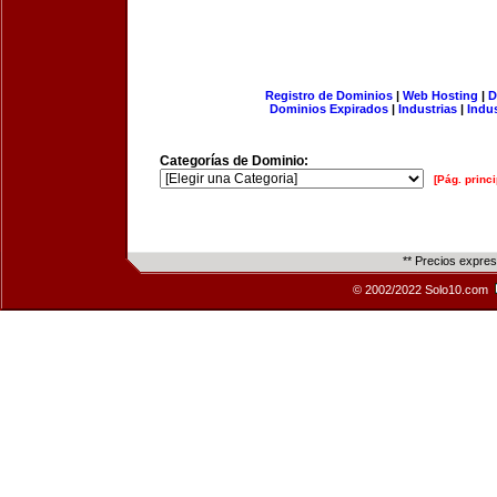
Registro de Dominios
|
Web Hosting
|
D
Dominios Expirados
|
Industrias
|
Indu
Categorías de Dominio:
[Pág. princi
** Precios expre
© 2002/2022 Solo10.com