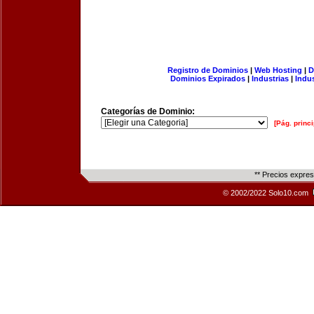
Registro de Dominios
|
Web Hosting
|
D
Dominios Expirados
|
Industrias
|
Indu
Categorías de Dominio:
[Pág. princi
** Precios expre
© 2002/2022 Solo10.com