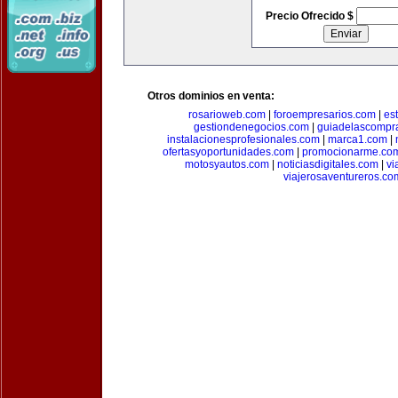
Precio Ofrecido $
Otros dominios en venta:
rosarioweb.com
|
foroempresarios.com
|
es
gestiondenegocios.com
|
guiadelascompr
instalacionesprofesionales.com
|
marca1.com
|
ofertasyoportunidades.com
|
promocionarme.co
motosyautos.com
|
noticiasdigitales.com
|
vi
viajerosaventureros.co