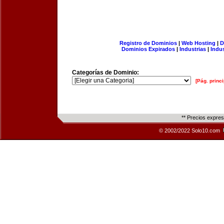
Registro de Dominios
|
Web Hosting
|
D
Dominios Expirados
|
Industrias
|
Indu
Categorías de Dominio:
[Pág. princi
** Precios expre
© 2002/2022 Solo10.com