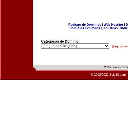
Registro de Dominios
|
Web Hosting
|
D
Dominios Expirados
|
Industrias
|
Indu
Categorías de Dominio:
[Pág. princi
** Precios expre
© 2002/2022 Solo10.com