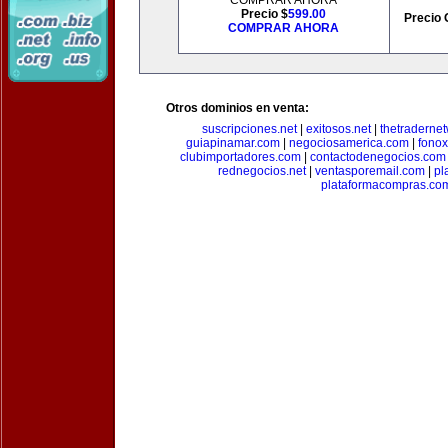
COMPRAR AHORA
Precio $
599.00
Precio 
COMPRAR AHORA
Otros dominios en venta:
suscripciones.net
|
exitosos.net
|
thetraderne
guiapinamar.com
|
negociosamerica.com
|
fonox
clubimportadores.com
|
contactodenegocios.com
rednegocios.net
|
ventasporemail.com
|
pl
plataformacompras.co