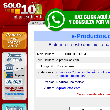
e-Productos.
El dueño de este dominio lo ha
Mayusculas:
E-PRODUCTOS.COM
Minusculas:
e-productos.com
Longitud:
11 caracteres
Categorias:
Compras y Comercio ElectrÃ³nico
,
Info
Negocios
,
TecnologÃ­a
Precio:
Realizar una oferta!
Visitar!
e-productos.com
Serán consideradas ofer