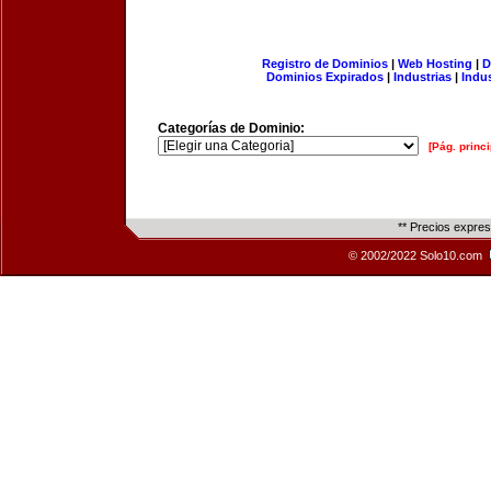
Registro de Dominios
|
Web Hosting
|
D
Dominios Expirados
|
Industrias
|
Indu
Categorías de Dominio:
[Pág. princi
** Precios expre
© 2002/2022 Solo10.com