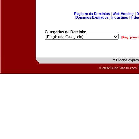
Registro de Dominios
|
Web Hosting
|
D
Dominios Expirados
|
Industrias
|
Indu
Categorías de Dominio:
[Pág. princi
** Precios expre
© 2002/2022 Solo10.com