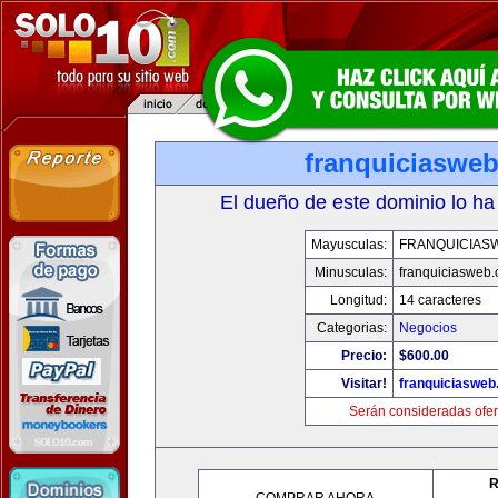
franquiciaswe
El dueño de este dominio lo ha
Mayusculas:
FRANQUICIAS
Minusculas:
franquiciasweb
Longitud:
14 caracteres
Categorias:
Negocios
Precio:
$600.00
Visitar!
franquiciasweb
Serán consideradas ofer
R