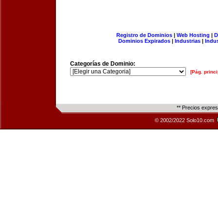
Registro de Dominios
|
Web Hosting
|
D
Dominios Expirados
|
Industrias
|
Indu
Categorías de Dominio:
[Pág. princi
** Precios expre
© 2002/2022 Solo10.com