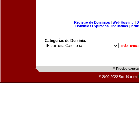
Registro de Dominios
|
Web Hosting
|
D
Dominios Expirados
|
Industrias
|
Indu
Categorías de Dominio:
[Pág. princi
** Precios expre
© 2002/2022 Solo10.com