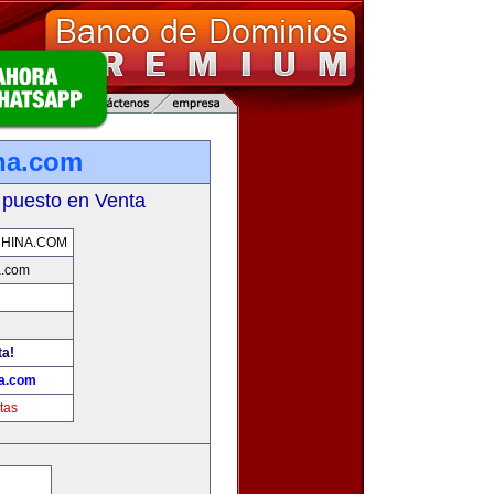
na.com
 puesto en Venta
HINA.COM
a.com
ta!
a.com
tas