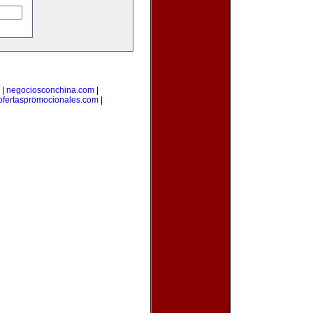
|
negociosconchina.com
|
ofertaspromocionales.com
|