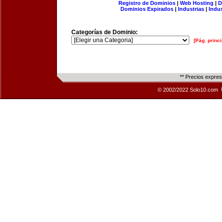
Registro de Dominios
|
Web Hosting
|
D
Dominios Expirados
|
Industrias
|
Indu
Categorías de Dominio:
[Pág. princi
** Precios expre
© 2002/2022 Solo10.com