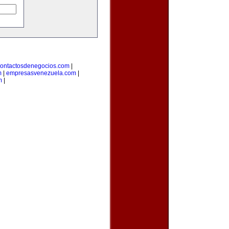
ontactosdenegocios.com
|
m
|
empresasvenezuela.com
|
m
|