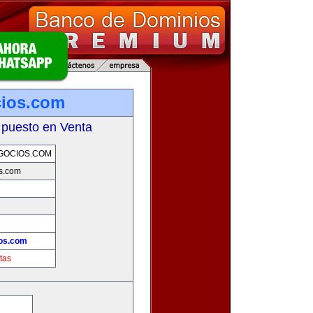
cios.com
 puesto en Venta
GOCIOS.COM
s.com
os.com
tas