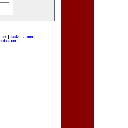
s.com
|
clasiventa.com
|
rectas.com
|