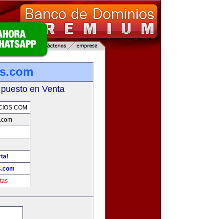
os.com
 puesto en Venta
CIOS.COM
.com
rta!
s.com
tas