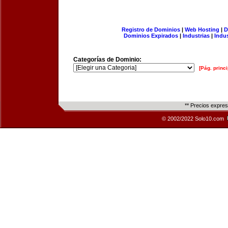
Registro de Dominios
|
Web Hosting
|
D
Dominios Expirados
|
Industrias
|
Indu
Categorías de Dominio:
[Pág. princi
** Precios expre
© 2002/2022 Solo10.com